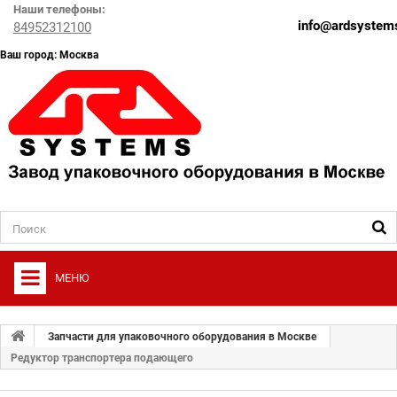
Наши телефоны:
info@ardsystems
84952312100
Ваш город: Москва
МЕНЮ
+
О ФИРМЕ
Запчасти для упаковочного оборудования в Москве
+
Редуктор транспортера подающего
УПАКОВОЧНОЕ ОБОРУДОВАНИЕ