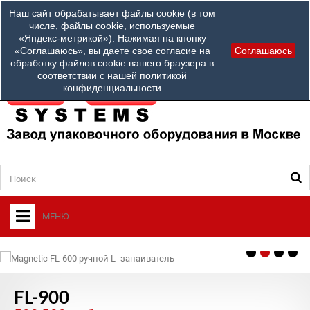
Наши телефоны:
Наш сайт обрабатывает файлы cookie (в том
info@ardsystems
84952312100
числе, файлы cookie, используемые
«Яндекс-метрикой»). Нажимая на кнопку
Ваш город: Другой город
«Соглашаюсь», вы даете свое согласие на
Соглашаюсь
обработку файлов cookie вашего браузера в
соответствии с нашей политикой
конфиденциальности
МЕНЮ
+
О ФИРМЕ
+
УПАКОВОЧНОЕ ОБОРУДОВАНИЕ
FL-900
СЕРВИСНЫЙ ЦЕНТР