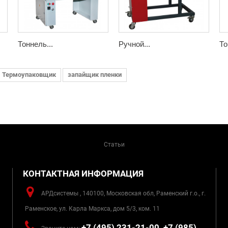
Тоннель...
Ручной...
То
Термоупаковщик
запайщик пленки
Статьи
КОНТАКТНАЯ ИНФОРМАЦИЯ
АРДсистемы , 140100, Московская обл, Раменский г.о., г.
Раменское, ул. Карла Маркса, дом 5/3, ком. 11
+7 (495) 231-21-00, +7 (985)