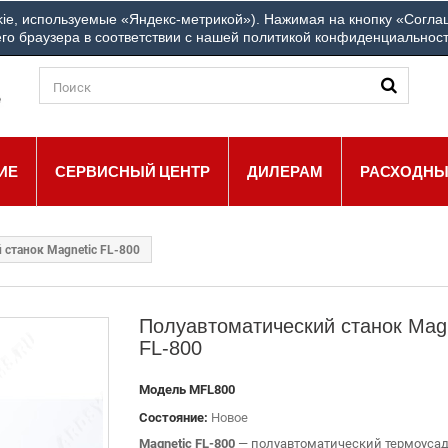
+7
ie, используемые «Яндекс-метрикой»). Нажимая на кнопку «Соглаш
ш город: Другой город
ЗВОНИТЕ НАМ:
го браузера в соответствии с нашей политикой конфиденциальнос
ИЕ
СЕРВИСНЫЙ ЦЕНТР
ДИЛЕРАМ
РАСХОДНЫ
 станок Magnetic FL-800
Полуавтоматический станок Magn
FL-800
Модель
MFL800
Состояние:
Новое
Magnetic FL-800
— полуавтоматический термоуса