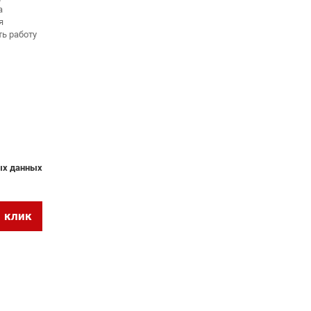
а
я
ть работу
ных данных
1 клик