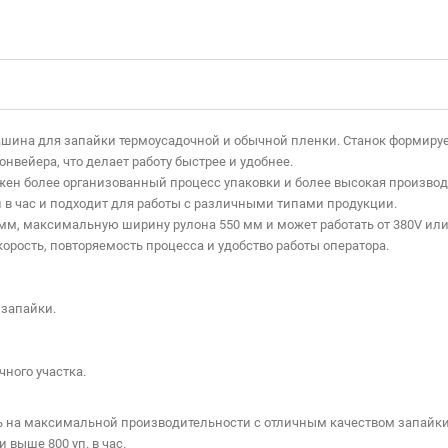
ина для запайки термоусадочной и обычной пленки. Станок формирует
вейера, что делает работу быстрее и удобнее.
жен более организованный процесс упаковки и более высокая произво
й в час и подходит для работы с различными типами продукции.
0 мм, максимальную ширину рулона 550 мм и может работать от 380V ил
корость, повторяемость процесса и удобство работы оператора.
 запайки.
ного участка.
ь на максимальной производительности с отличным качеством запайки,
выше 800 уп. в час.