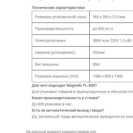
Технические характеристики
Размеры упаковочной зоны
560 x 390 x 210 мм
Производительность
до 800 уп/ч
Электропитание
380V или 220V 1,5 кВт
Ширина рулона(макс)
550мм
Вес машины
90кг
Размеры машины (mm)
1480 х 850 х 1400
Для чего подходит Magnetic FL-800?
Для упаковки товаров в термоусадочную и обычную пл
Какая производительность у станка?
До 800 упаковок в час.
Есть ли автоматический вывод товара?
Да, запаянный товар автоматически выводится из зо
На данный момент комментариев нет.