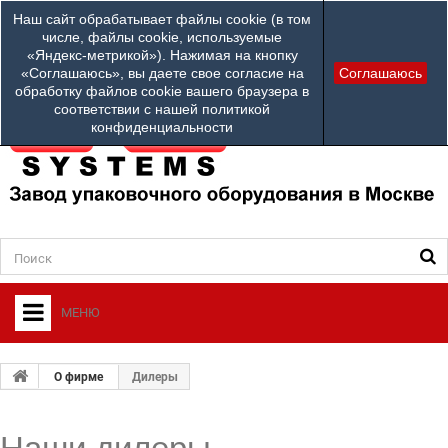
Наши телефоны:
Наш сайт обрабатывает файлы cookie (в том
info@ardsystems
84952312100
числе, файлы cookie, используемые
«Яндекс-метрикой»). Нажимая на кнопку
Ваш город: Другой город
«Соглашаюсь», вы даете свое согласие на
Соглашаюсь
обработку файлов cookie вашего браузера в
соответствии с нашей политикой
конфиденциальности
МЕНЮ
+
О ФИРМЕ
О фирме
Дилеры
+
УПАКОВОЧНОЕ ОБОРУДОВАНИЕ
СЕРВИСНЫЙ ЦЕНТР