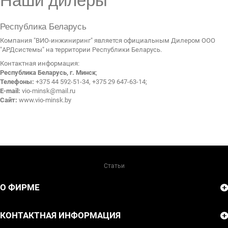
Наши дилеры
ДИЛЕРАМ
Республика Беларусь
Компания "ВИО-инжиниринг" является официальным Дилером ООО
РАСХОДНЫЕ МАТЕРИАЛЫ
"АРДсистемы" на территории Республики Беларусь.
Контактная информация:
ЗАПЧАСТИ
Республика Беларусь, г. Минск
;
Телефоны:
+375 44 592-51-34, +375 29 647-63-14;
E-mail:
vio-minsk@mail.ru
Сайт:
www.vio-minsk.by
Статьи
О ФИРМЕ
КОНТАКТНАЯ ИНФОРМАЦИЯ