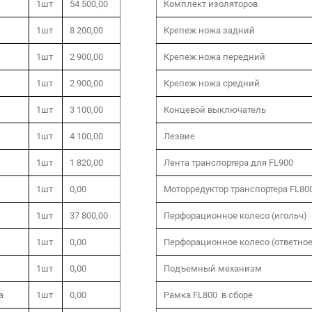
1шт
54 500,00
Комплект изоляторов
1шт
8 200,00
Крепеж ножа задний
1шт
2 900,00
Крепеж ножа передний
1шт
2 900,00
Крепеж ножа средний
1шт
3 100,00
Концевой выключатель
1шт
4 100,00
Лезвие
1шт
1 820,00
Лента транспортера для FL900
1шт
0,00
Моторредуктор транспортера FL80
1шт
37 800,00
Перфорационное колесо (игольч)
1шт
0,00
Перфорационное колесо (ответное
1шт
0,00
Подъемный механизм
а
1шт
0,00
Рамка FL800 в сборе