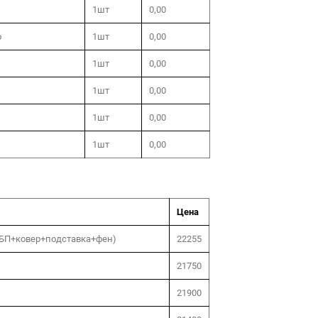
1шт
0,00
о
1шт
0,00
1шт
0,00
1шт
0,00
1шт
0,00
1шт
0,00
Цена
+ БП+ковер+подставка+фен)
22255
21750
21900