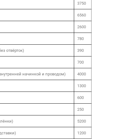
3750
6560
2600
780
без отвёрток)
390
700
 внутренней начинкой и проводом)
4000
1300
600
250
плёнки)
5200
дставки)
1200