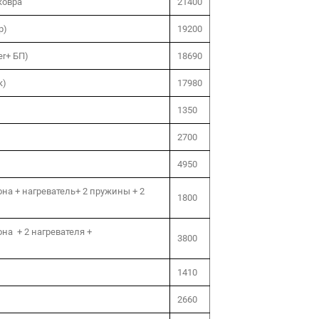
ковра
21400
р)
19200
er+ БП)
18690
к)
17980
1350
2700
4950
она + нагреватель+ 2 пружины + 2
1800
на + 2 нагревателя +
3800
)
1410
)
2660