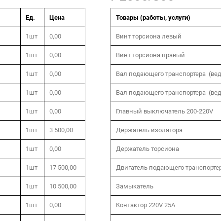
Ед.
Цена
Товары (работы, услуги)
1шт
0,00
Винт торсиона левый
1шт
0,00
Винт торсиона правый
1шт
0,00
Вал подающего транспортера (ве
1шт
0,00
Вал подающего транспортера (ве
1шт
0,00
Главный выключатель 200-220V
1шт
3 500,00
Держатель изолятора
1шт
0,00
Держатель торсиона
1шт
17 500,00
Двигатель подающего транспорте
1шт
10 500,00
Замыкатель
1шт
0,00
Контактор 220V 25A