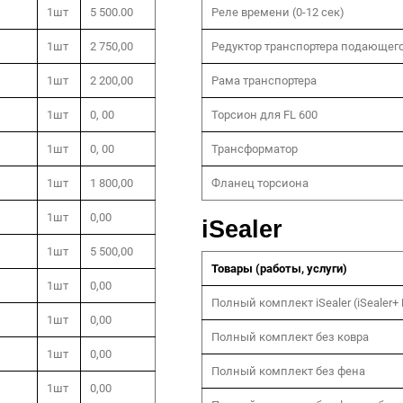
1шт
5 500.00
Реле времени (0-12 сек)
1шт
2 750,00
Редуктор транспортера подающег
1шт
2 200,00
Рама транспортера
1шт
0, 00
Торсион для FL 600
1шт
0, 00
Трансформатор
1шт
1 800,00
Фланец торсиона
1шт
0,00
iSealer
1шт
5 500,00
Товары (работы, услуги)
1шт
0,00
Полный комплект iSealer (iSealer
1шт
0,00
Полный комплект без ковра
1шт
0,00
Полный комплект без фена
1шт
0,00