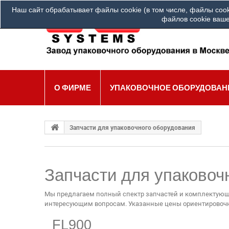
Наш сайт обрабатывает файлы cookie (в том числе, файлы cook
Ва
файлов cookie ваше
О ФИРМЕ
УПАКОВОЧНОЕ ОБОРУДОВАН
Запчасти для упаковочного оборудования
Запчасти для упаковоч
Мы предлагаем полный спектр запчастей и комплектующи
интересующим вопросам. Указанные цены ориентировочны
FL900