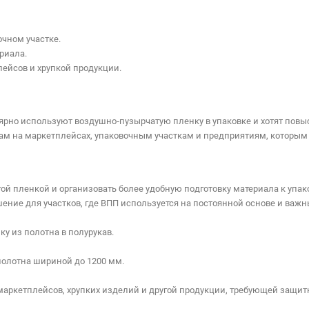
очном участке.
риала.
лейсов и хрупкой продукции.
ярно используют воздушно‑пузырчатую пленку в упаковке и хотят повы
ам на маркетплейсах, упаковочным участкам и предприятиям, которым 
й пленкой и организовать более удобную подготовку материала к упако
ение для участков, где ВПП используется на постоянной основе и важны
у из полотна в полурукав.
полотна шириной до 1200 мм.
Имя:
*
 маркетплейсов, хрупких изделий и другой продукции, требующей защит
Почта: