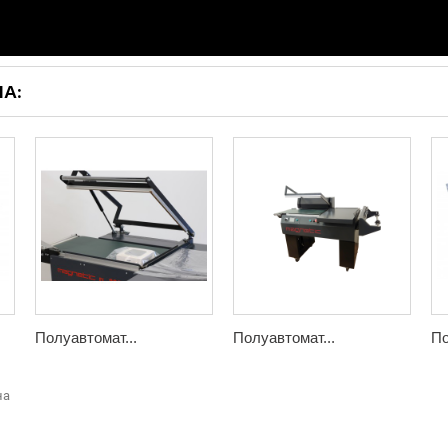
ЛА:
Полуавтомат...
Полуавтомат...
По
на