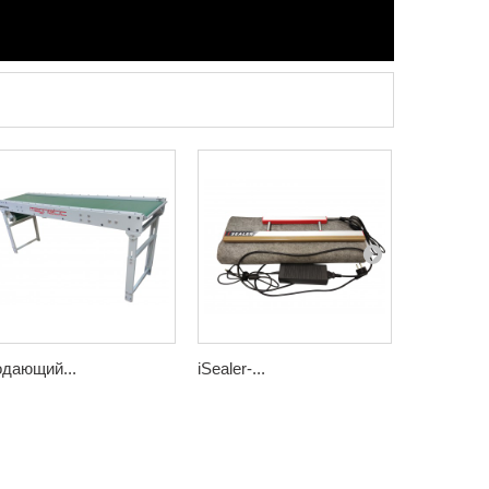
дающий...
iSealer-...
Ленточный