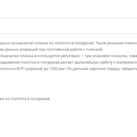
ушно‑пузырчатой пленки из полотна в полурукав. Такое решение помога
ъем ручных операций при постоянной работе с пленкой.
зырчатая пленка используется регулярно — при упаковке посылок, тов
ладывание полотна в полурукав делает дальнейшую работу с материало
полотна ВПП шириной до 1200 мм. По данным карточки товара, габариты 
и из полотна в полурукав.