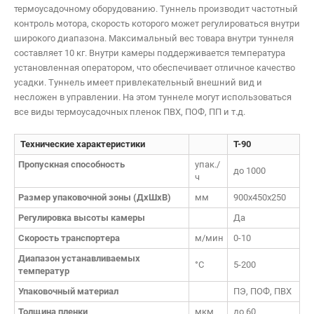
термоусадочному оборудованию. Туннель производит частотный
контроль мотора, скорость которого может регулироваться внутри
широкого диапазона. Максимальный вес товара внутри туннеля
составляет 10 кг. Внутри камеры поддерживается температура
установленная оператором, что обеспечивает отличное качество
усадки. Туннель имеет привлекательный внешний вид и
несложен в управлении. На этом туннеле могут использоваться
все виды термоусадочных пленок ПВХ, ПОФ, ПП и т.д.
Имя:
*
Технические характеристики
T-90
Почта:
Пропускная способность
упак./
до 1000
Телефон:
ч
Я согласен на обработку персональных данных
Размер упаковочной зоны (ДхШхВ)
мм
900х450х250
Регулировка высоты камеры
Да
Отменить
Скорость транспортера
м/мин
0-10
Диапазон устанавливаемых
°С
5-200
температур
Упаковочный материал
ПЭ, ПОФ, ПВХ
Толщина пленки
мкм
до 60