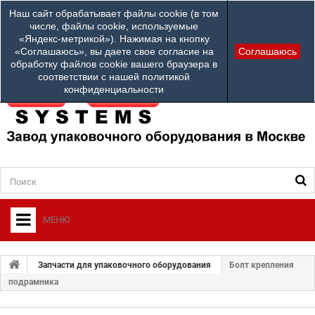
Наши телефоны:
Наш сайт обрабатывает файлы cookie (в том
info@ardsystems
84952312100
числе, файлы cookie, используемые
«Яндекс-метрикой»). Нажимая на кнопку
Ваш город: Другой город
«Соглашаюсь», вы даете свое согласие на
Соглашаюсь
обработку файлов cookie вашего браузера в
соответствии с нашей политикой
конфиденциальности
МЕНЮ
+
О ФИРМЕ
Запчасти для упаковочного оборудования
Болт крепления
+
подрамника
УПАКОВОЧНОЕ ОБОРУДОВАНИЕ
СЕРВИСНЫЙ ЦЕНТР