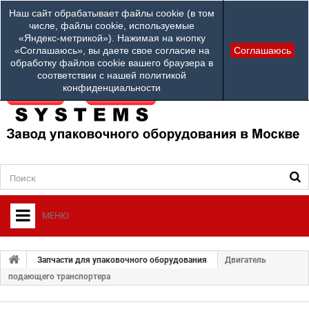
Наши телефоны:
Наш сайт обрабатывает файлы cookie (в том
info@ardsystems
84952312100
числе, файлы cookie, используемые
«Яндекс-метрикой»). Нажимая на кнопку
Ваш город: Другой город
«Соглашаюсь», вы даете свое согласие на
Соглашаюсь
обработку файлов cookie вашего браузера в
соответствии с нашей политикой
конфиденциальности
МЕНЮ
+
О ФИРМЕ
Запчасти для упаковочного оборудования
Двигатель
+
подающего транспортера
УПАКОВОЧНОЕ ОБОРУДОВАНИЕ
СЕРВИСНЫЙ ЦЕНТР