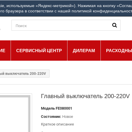
+7
ie, используемые «Яндекс-метрикой»). Нажимая на кнопку «Соглаш
ш город: Другой город
ЗВОНИТЕ НАМ:
го браузера в соответствии с нашей политикой конфиденциальнос
ИЕ
СЕРВИСНЫЙ ЦЕНТР
ДИЛЕРАМ
РАСХОДНЫ
ый выключатель 200-220V
Главный выключатель 200-220V
Модель
FE080001
Состояние:
Новое
Краткое описание