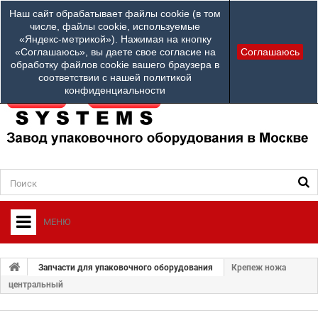
Наши телефоны:
Наш сайт обрабатывает файлы cookie (в том
info@ardsystems
84952312100
числе, файлы cookie, используемые
«Яндекс-метрикой»). Нажимая на кнопку
Ваш город: Другой город
«Соглашаюсь», вы даете свое согласие на
Соглашаюсь
обработку файлов cookie вашего браузера в
соответствии с нашей политикой
конфиденциальности
МЕНЮ
+
О ФИРМЕ
Запчасти для упаковочного оборудования
Крепеж ножа
+
центральный
УПАКОВОЧНОЕ ОБОРУДОВАНИЕ
СЕРВИСНЫЙ ЦЕНТР