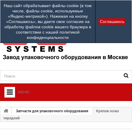
Наши телефоны:
Наш сайт обрабатывает файлы cookie (в том
info@ardsystems
84952312100
числе, файлы cookie, используемые
«Яндекс-метрикой»). Нажимая на кнопку
Ваш город: Другой город
«Соглашаюсь», вы даете свое согласие на
Соглашаюсь
обработку файлов cookie вашего браузера в
соответствии с нашей политикой
конфиденциальности
МЕНЮ
+
О ФИРМЕ
Запчасти для упаковочного оборудования
Крепеж ножа
+
передний
УПАКОВОЧНОЕ ОБОРУДОВАНИЕ
СЕРВИСНЫЙ ЦЕНТР