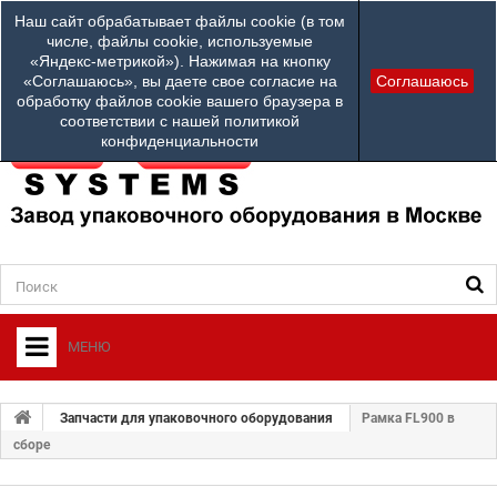
Наши телефоны:
Наш сайт обрабатывает файлы cookie (в том
info@ardsystems
84952312100
числе, файлы cookie, используемые
«Яндекс-метрикой»). Нажимая на кнопку
Ваш город: Другой город
«Соглашаюсь», вы даете свое согласие на
Соглашаюсь
обработку файлов cookie вашего браузера в
соответствии с нашей политикой
конфиденциальности
МЕНЮ
+
О ФИРМЕ
Запчасти для упаковочного оборудования
Рамка FL900 в
+
сборе
УПАКОВОЧНОЕ ОБОРУДОВАНИЕ
СЕРВИСНЫЙ ЦЕНТР