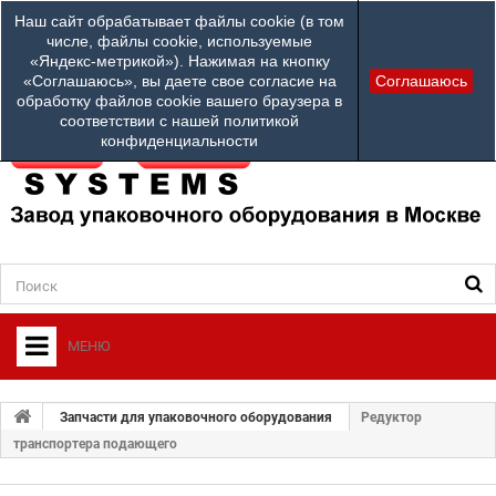
Наши телефоны:
Наш сайт обрабатывает файлы cookie (в том
info@ardsystems
84952312100
числе, файлы cookie, используемые
«Яндекс-метрикой»). Нажимая на кнопку
Ваш город: Другой город
«Соглашаюсь», вы даете свое согласие на
Соглашаюсь
обработку файлов cookie вашего браузера в
соответствии с нашей политикой
конфиденциальности
МЕНЮ
+
О ФИРМЕ
Запчасти для упаковочного оборудования
Редуктор
+
транспортера подающего
УПАКОВОЧНОЕ ОБОРУДОВАНИЕ
СЕРВИСНЫЙ ЦЕНТР