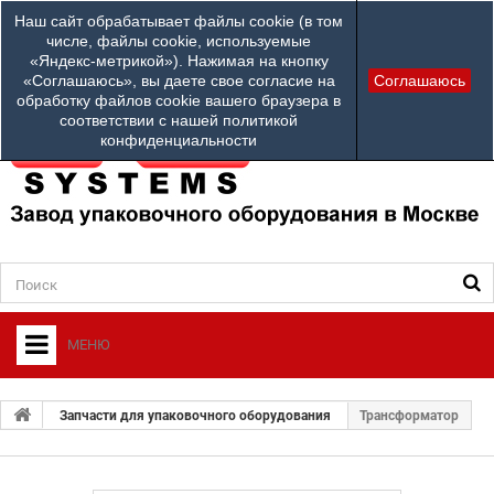
Наши телефоны:
Наш сайт обрабатывает файлы cookie (в том
info@ardsystems
84952312100
числе, файлы cookie, используемые
«Яндекс-метрикой»). Нажимая на кнопку
Ваш город: Другой город
«Соглашаюсь», вы даете свое согласие на
Соглашаюсь
обработку файлов cookie вашего браузера в
соответствии с нашей политикой
конфиденциальности
МЕНЮ
+
О ФИРМЕ
Запчасти для упаковочного оборудования
Трансформатор
+
УПАКОВОЧНОЕ ОБОРУДОВАНИЕ
СЕРВИСНЫЙ ЦЕНТР