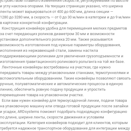
устройством плавного изменения скорости, регулируемыми по высоте
и углу наклона опорами. На текущих страницах указано, что ширина
ленты может варьироваться от 400 до 600 мм, длина секции —
1280 до 3280 мм, а скорость — от 0 до 30 м/мин в категории и до 9 м/мин
в карточке конкретной конфигурации.
Конструкция конвейера удобна для перемещения мелких предметов
за счет передающих роликов диаметром 30 мм и возможности
установки дополнительного ролика 20 мм. Также указывается
возможность изготовления под нужные параметры оборудования,
исполнения из нержавеющей стали, замены настила
поддерживающими роликами для увеличения грузоподъемности и
изготовления гравитационного роликового рольганга на той же базе.
Ленточные конвейеры востребованы на участках, где нужно
передавать товары между упаковочными станками, термотуннелями и
вспомогательным оборудованием. Такие конвейеры позволяют связать
ручные, полуавтоматические и автоматические процессы в единую
линию, обеспечить ровную подачу продукции и упростить
перемещение товара на упаковочном участке.
Если вам нужен конвейер для термоусадочной линии, подачи товара
на упаковочную машину или отвода готовой продукции после запайки
и усадки, ARDsystems поможет подобрать подходящую конфигурацию
по длине, ширине ленты, скорости движения и условиям
эксплуатации. Категория конвейеров подходит для клиентов, которым
требуется надежное транспортное оборудование для интеграции между