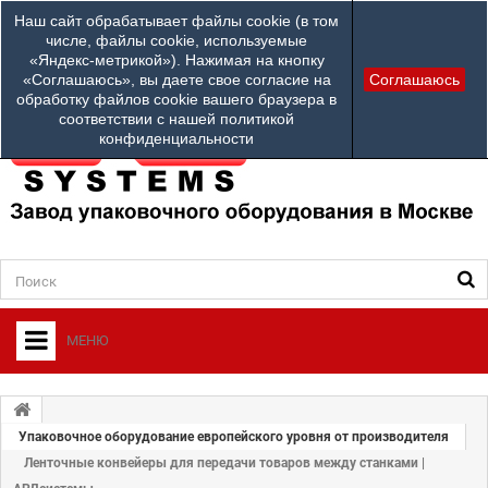
Наши телефоны:
Наш сайт обрабатывает файлы cookie (в том
info@ardsystems
84952312100
числе, файлы cookie, используемые
«Яндекс-метрикой»). Нажимая на кнопку
Ваш город: Другой город
«Соглашаюсь», вы даете свое согласие на
Соглашаюсь
обработку файлов cookie вашего браузера в
соответствии с нашей политикой
конфиденциальности
МЕНЮ
+
О ФИРМЕ
+
Упаковочное оборудование европейского уровня от производителя
УПАКОВОЧНОЕ ОБОРУДОВАНИЕ
Ленточные конвейеры для передачи товаров между станками |
СЕРВИСНЫЙ ЦЕНТР