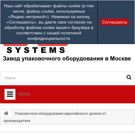
Наши телефоны:
Наш сайт обрабатывает файлы cookie (в том
info@ardsystems
84952312100
числе, файлы cookie, используемые
«Яндекс-метрикой»). Нажимая на кнопку
Ваш город: Другой город
«Соглашаюсь», вы даете свое согласие на
Соглашаюсь
обработку файлов cookie вашего браузера в
соответствии с нашей политикой
конфиденциальности
МЕНЮ
+
О ФИРМЕ
Упаковочное оборудование европейского уровня от
+
производителя
УПАКОВОЧНОЕ ОБОРУДОВАНИЕ
СЕРВИСНЫЙ ЦЕНТР