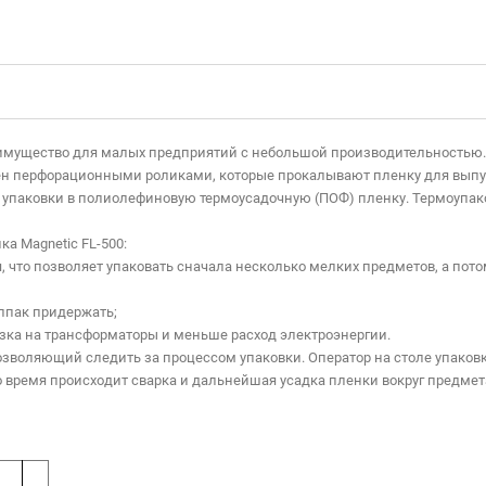
преимущество для малых предприятий с небольшой производительностью
 перфорационными роликами, которые прокалывают пленку для выпуск
 упаковки в полиолефиновую термоусадочную (ПОФ) пленку. Термоупако
а Magnetic FL-500:
что позволяет упаковать сначала несколько мелких предметов, а потом
олпак придержать;
узка на трансформаторы и меньше расход электроэнергии.
позволяющий следить за процессом упаковки. Оператор на столе упако
это время происходит сварка и дальнейшая усадка пленки вокруг предмет