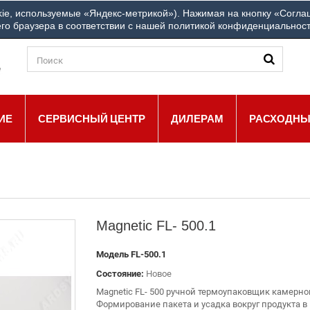
+7
ie, используемые «Яндекс-метрикой»). Нажимая на кнопку «Соглаш
ш город: Другой город
ЗВОНИТЕ НАМ:
го браузера в соответствии с нашей политикой конфиденциальнос
ИЕ
СЕРВИСНЫЙ ЦЕНТР
ДИЛЕРАМ
РАСХОДНЫ
Magnetic FL- 500.1
Модель
FL-500.1
Состояние:
Новое
Magnetic FL- 500 ручной термоупаковщик камерног
Формирование пакета и усадка вокруг продукта в