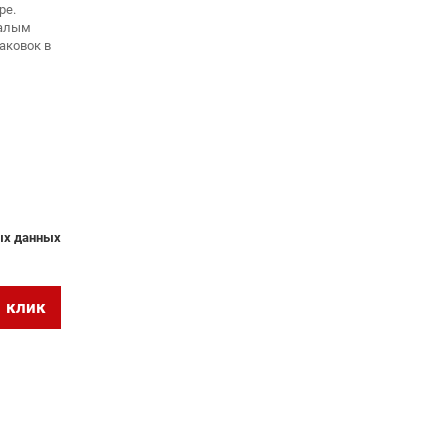
ре.
малым
аковок в
ных данных
1 клик