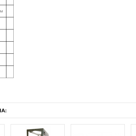
м
ЛА: