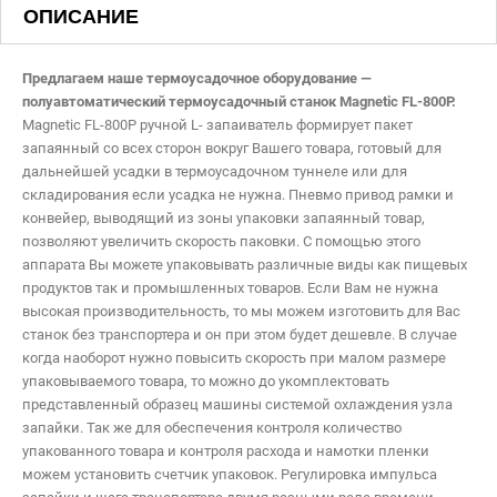
ОПИСАНИЕ
Предлагаем наше термоусадочное оборудование —
полуавтоматический термоусадочный станок Magnetic FL-800P.
Magnetic FL-800P ручной L- запаиватель формирует пакет
запаянный со всех сторон вокруг Вашего товара, готовый для
дальнейшей усадки в термоусадочном туннеле или для
складирования если усадка не нужна. Пневмо привод рамки и
конвейер, выводящий из зоны упаковки запаянный товар,
позволяют увеличить скорость паковки. С помощью этого
аппарата Вы можете упаковывать различные виды как пищевых
продуктов так и промышленных товаров. Если Вам не нужна
Имя:
*
высокая производительность, то мы можем изготовить для Вас
станок без транспортера и он при этом будет дешевле. В случае
когда наоборот нужно повысить скорость при малом размере
Почта:
упаковываемого товара, то можно до укомплектовать
Телефон:
представленный образец машины системой охлаждения узла
запайки. Так же для обеспечения контроля количество
Я согласен на обработку персональных данных
упакованного товара и контроля расхода и намотки пленки
можем установить счетчик упаковок. Регулировка импульса