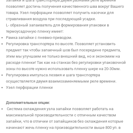
запайки и шага транспортера двумя разными реле времени
Отменить
позволяет достичь получения качественного шва вокруг Вашего
товара. Узел перфорации позволяет получить насечки для
стравливания воздуха при последующей усадке.
L- образный запаиватель для формирования упаковки в
термоусадочную пленку имеет:
Рамка запайки с пневмо-приводом.
Регулировка транспортера по высоте. Позволяет установить
предмет так чтобы запаечный шов был посередине предмета,
этим мы улучшаем не только внешний вид, но и экономим на
расходе пленки! Так как на станках без регулировки упаковочной
зоны по высоте нужно использовать пленку шире на 20-30мм.
Регулировка импульса лезвия и шага транспортера
осуществляется двумя взаимозаменяемыми реле времени.
Узел перфорации пленки
Дополнительные опции:
Система охлаждения узла запайки позволяет работать на
максимальной производительности с отличным качеством
запайки, что в отличии от запайщиков без охлаждения которые
начинают жечь пленку на производительности выше 800 уп. в