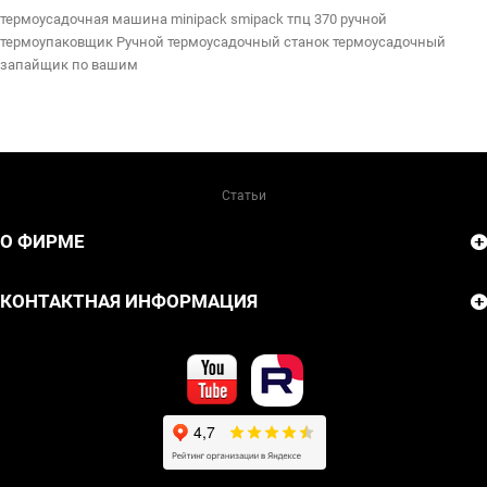
термоусадочная машина
minipack
smipack
тпц 370
ручной
термоупаковщик
Ручной термоусадочный станок
термоусадочный
запайщик по вашим
Статьи
О ФИРМЕ
КОНТАКТНАЯ ИНФОРМАЦИЯ