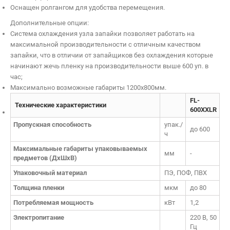
Оснащен ролгангом для удобства перемещения.
Дополнительные опции:
Система охлаждения узла запайки позволяет работать на
максимальной производительности с отличным качеством
запайки, что в отличии от запайщиков без охлаждения которые
начинают жечь пленку на производительности выше 600 уп. в
час;
Максимально возможные габариты 1200х800мм.
FL-
Технические характеристики
600XXLR
Пропускная способность
упак./
до 600
ч
Максимальные габариты упаковываемых
мм
-
предметов (ДхШхВ)
Упаковочный материал
ПЭ, ПОФ, ПВХ
Толщина пленки
мкм
до 80
Потребляемая мощность
кВт
1,2
Электропитание
220 В, 50
Гц