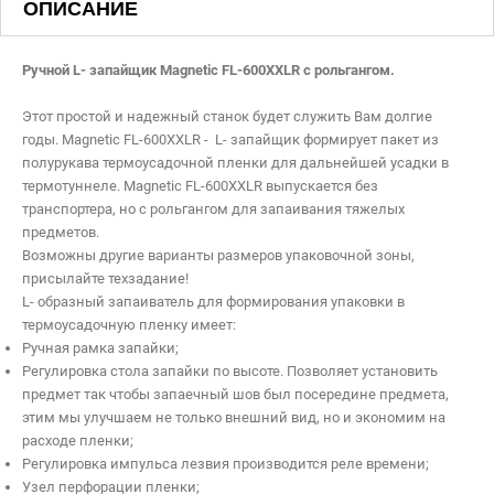
ОПИСАНИЕ
Ручной L- запайщик Magnetic FL-600XXLR с рольгангом.
Этот простой и надежный станок будет служить Вам долгие
годы. Magnetic FL-600XXLR - L- запайщик формирует пакет из
полурукава термоусадочной пленки для дальнейшей усадки в
термотуннеле. Magnetic FL-600XXLR выпускается без
транспортера, но с рольгангом для запаивания тяжелых
предметов.
Имя:
*
Возможны другие варианты размеров упаковочной зоны,
присылайте техзадание!
Почта:
L- образный запаиватель для формирования упаковки в
термоусадочную пленку имеет:
Телефон:
Ручная рамка запайки;
Я согласен на обработку персональных данных
Регулировка стола запайки по высоте. Позволяет установить
предмет так чтобы запаечный шов был посередине предмета,
этим мы улучшаем не только внешний вид, но и экономим на
Отменить
расходе пленки;
Регулировка импульса лезвия производится реле времени;
Узел перфорации пленки;