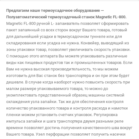
Предлагаем наше термоусадочное оборудование —
Полуавтоматический термоусадочный станок Magnetic FL-800.
Magnetic FL-800 ручной L- запаиватель позволяет сформировать
пакет запаянный со всех сторон вокруг Вашего товара, готовый
для дальнейшей усадки в термоусадочном туннеле или для
складирования если усадка не нужна. Конвейер, выводящий из
зоны упаковки товар, позволяет увеличивать скорость упаковки.
С помощью этого аппарата Вы можете упаковывать различные
виды как пищевых продуктов так и промышленных товаров. Если
Вам не нужна высокая производительность, то мы можем
изготовить для Вас станок без транспортера и он при этом будет
дешевле. В случае когда наоборот нужно повысить скорость при
малом размере упаковываемого товара, то можно до
укомплектовать представленный образец машины системой
охлаждения узла запайки. Так же для обеспечения контроля
количество упакованного товара и контроля расхода и намотки
пленки можем установить счетчик упаковок. Регулировка
импульса запайки и шага транспортера двумя разными реле
времени позволяет достичь получения качественного шва вокруг
Вашего товара. Узел перфорации позволяет получить насечки
Имя:
*