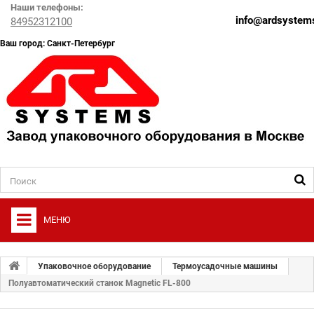
Наши телефоны:
info@ardsystems
84952312100
Ваш город: Санкт-Петербург
МЕНЮ
+
О ФИРМЕ
Упаковочное оборудование
Термоусадочные машины
+
Полуавтоматический станок Magnetic FL-800
УПАКОВОЧНОЕ ОБОРУДОВАНИЕ