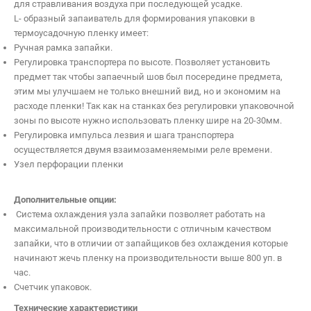
для стравливания воздуха при последующей усадке.
L- образный запаиватель для формирования упаковки в
термоусадочную пленку имеет:
Почта:
Ручная рамка запайки.
Телефон:
Регулировка транспортера по высоте. Позволяет установить
Я согласен на обработку персональных данных
предмет так чтобы запаечный шов был посередине предмета,
этим мы улучшаем не только внешний вид, но и экономим на
расходе пленки! Так как на станках без регулировки упаковочной
Отменить
зоны по высоте нужно использовать пленку шире на 20-30мм.
Регулировка импульса лезвия и шага транспортера
осуществляется двумя взаимозаменяемыми реле времени.
Узел перфорации пленки
Дополнительные опции:
Система охлаждения узла запайки позволяет работать на
максимальной производительности с отличным качеством
запайки, что в отличии от запайщиков без охлаждения которые
начинают жечь пленку на производительности выше 800 уп. в
час.
Cчетчик упаковок.
Технические характеристики