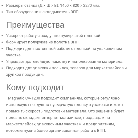
Размеры станка (Д × Ш × В): 1450 × 820 × 2270 мм.
Тип оборудования: складыватель ВПП.
Имя:
*
Преимущества
Почта:
Ускоряет работу с воздушно‑пузырчатой пленкой.
Телефон:
Формирует полурукав из полотна ВПП.
Я согласен на обработку персональных данных
Подходит для постоянной работы с пленкой на упаковочном
участке.
Упрощает дальнейшую намотку и использование материала.
Отменить
Подходит для упаковки посылок, товаров для маркетплейсов и
хрупкой продукции.
Кому подходит
Magnetic CV-1200 подходит компаниям, которые регулярно
используют воздушно‑пузырчатую пленку в упаковке и хотят
повысить скорость подготовки материала. Это решение будет
полезно складам, интернет-магазинам, продавцам на
маркетплейсах, упаковочным участкам и предприятиям,
которым нужна более организованная работа с ВПП.