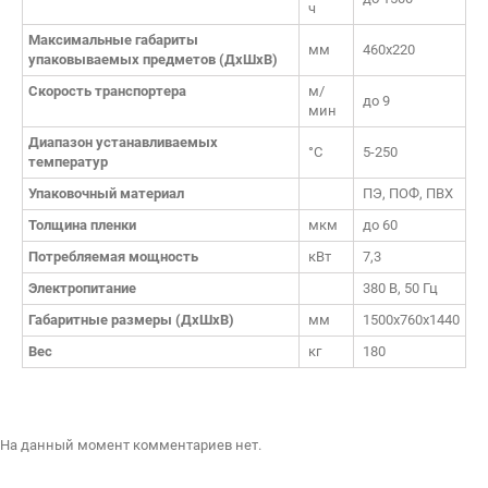
ч
Максимальные габариты
мм
460х220
упаковываемых предметов (ДхШхВ)
Скорость транспортера
м/
до 9
мин
Диапазон устанавливаемых
°С
5-250
температур
Упаковочный материал
ПЭ, ПОФ, ПВХ
Толщина пленки
мкм
до 60
Потребляемая мощность
кВт
7,3
Электропитание
380 В, 50 Гц
Габаритные размеры (ДхШхВ)
мм
1500х760х1440
Вес
кг
180
На данный момент комментариев нет.