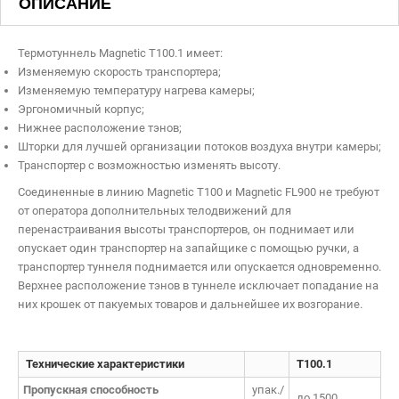
ОПИСАНИЕ
Термотуннель Magnetic Т100.1 имеет:
Изменяемую скорость транспортера;
Изменяемую температуру нагрева камеры;
Имя:
*
Эргономичный корпус;
Нижнее расположение тэнов;
Шторки для лучшей организации потоков воздуха внутри камеры;
Почта:
Транспортер с возможностью изменять высоту.
Телефон:
Соединенные в линию Magnetic Т100 и Magnetic FL900 не требуют
Я согласен на обработку персональных данных
от оператора дополнительных телодвижений для
перенастраивания высоты транспортеров, он поднимает или
опускает один транспортер на запайщике с помощью ручки, а
Отменить
транспортер туннеля поднимается или опускается одновременно.
Верхнее расположение тэнов в туннеле исключает попадание на
них крошек от пакуемых товаров и дальнейшее их возгорание.
Технические характеристики
T100.1
Пропускная способность
упак./
до 1500